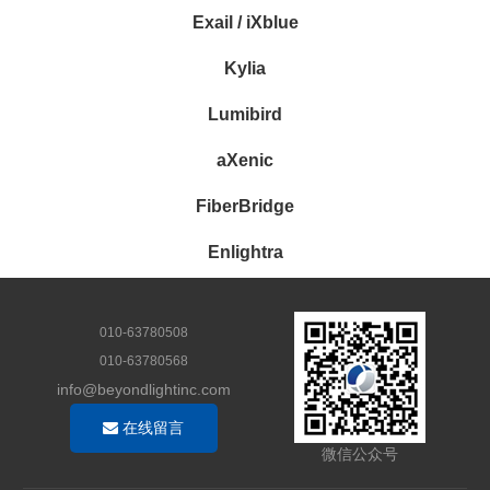
Exail / iXblue
Kylia
Lumibird
aXenic
FiberBridge
Enlightra
010-63780508
010-63780568
info@beyondlightinc.com
在线留言
微信公众号