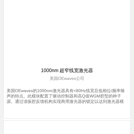
1000nm 超窄线宽激光器
美国OEwaves公司
美国OEwaves的1000nm激光器具有<80Hz线宽且低相位/频率噪
声的特点。此模块配置了驱动控制器和高Q值WGM腔型的种子
源。通过谐振腔反馈机构实现商用激光器的锁定以达到激光器模
块自注射的平衡，并且通过集成电路控制排除外界环境对其表现
的干扰。
了解详情