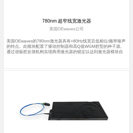
780nm 超窄线宽激光器
美国OEwaves公司
美国OEwaves的780nm激光器具有<80Hz线宽且低相位/频率噪声
的特点。此模块配置了驱动控制器和高Q值WGM腔型的种子源。
通过谐振腔反馈机构实现商用激光器的锁定以达到激光器模块自
注射的平衡，并且通过集成电路控制排除外界环境对其表现的干
扰。
了解详情