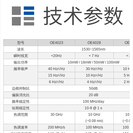
型号
OE4023
OE4028
OE4
波长
1530~1565nm
瞬时线宽
<20Hz
< 7 Hz
< 3 
输出功率
10mW / 18mW / 50mW / 100mW
频率噪声
40 Hz/√Hz
30 Hz/√Hz
10 Hz
15 Hz/√Hz
10 Hz/√Hz
5 Hz
6 Hz/√Hz
4 Hz/√Hz
2 Hz
边模抑制比
50dB
偏振消光比
20 dB
频率稳定性
100 MHz/day
短期稳定性
10-9 @ 1 s
热调范围
30 GHz
10 GHz
10 
(~0.08 nm)
(~0.08
热调速率
200 MHz/s
100 MHz/s
100 M