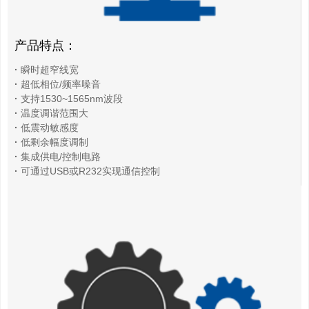
产品特点：
·
瞬时超窄线宽
·
超低相位/频率噪音
·
支持1530~1565nm波段
·
温度调谐范围大
·
低震动敏感度
·
低剩余幅度调制
·
集成供电/控制电路
·
可通过USB或R232实现通信控制