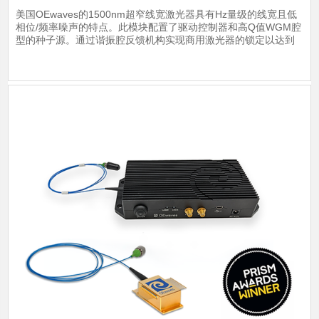
美国OEwaves的1500nm超窄线宽激光器具有Hz量级的线宽且低
相位/频率噪声的特点。此模块配置了驱动控制器和高Q值WGM腔
型的种子源。通过谐振腔反馈机构实现商用激光器的锁定以达到
激光器模块自注射的平衡，并且通过集成电路控制排除外界环境
对其表现的干扰。激光器的操作波长涵盖C波段。
了解详情