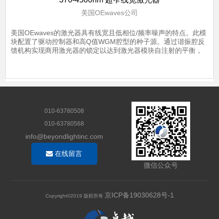
美国OEwaves公司
美国OEwaves的激光器具有线宽且低相位/频率噪声的特点。此模
块配置了驱动控制器和高Q值WGM腔型的种子源。通过谐振腔反
馈机构实现商用激光器的锁定以达到激光器模块自注射的平衡，
并且通过集成电路控制排除外界环境对其表现的干扰。
了解详情
010-63780508
010-63780568
info@beyondlightinc.com
在线留言
微信公众号
京ICP备19030628号-1
Copyright©2019 版权所有
友