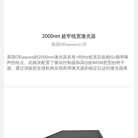
2000nm 超窄线宽激光器
美国OEwaves公司
美国OEwaves的2000nm激光器具有<80Hz线宽且低相位/频率噪
声的特点。此模块配置了驱动控制器和高Q值WGM腔型的种子
源。通过谐振腔反馈机构实现商用激光器的锁定以达到激光器模
块自注射的平衡，并且通过集成电路控制排除外界环境对其表现
的干扰。
了解详情