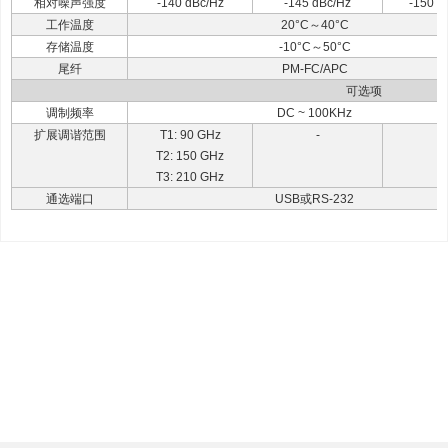
相对噪声强度
-140 dBc/Hz
-145 dBc/Hz
-150 d
工作温度
20°C
～40°C
存储温度
-10°C
～50°C
尾纤
PM-FC/APC
可选项
调制频率
DC ~ 100KHz
扩展调谐范围
T1: 90 GHz
-
-
T2: 150 GHz
T3: 210 GHz
通选端口
USB或RS-232