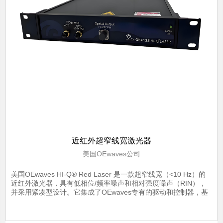
近红外超窄线宽激光器
美国OEwaves公司
美国OEwaves HI-Q® Red Laser 是一款超窄线宽（<10 Hz）的
近红外激光器，具有低相位/频率噪声和相对强度噪声（RIN），
并采用紧凑型设计。它集成了OEwaves专有的驱动和控制器，基
于高品质因子（Q）的回音廊模式（WGM）微谐振器，并结合倍
频模块，实现红光波段（640nm-700nm）范围内的高功率输出，
了解详情
采用机架式封装。